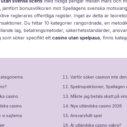
 utan svensk licens
med riktiga pengar mellan mars och m
g, jämfört bonusvillkoren mot Spellagens svenska motsvarigh
ve reglerares offentliga register. Inget av detta är teoretis
saktioner. Du hittar 10 kategorier rangordnade, en metodikf
ande lag, betalningsmetoder, säkerhetsstandarder, ansvars
g som söker specifikt ett
casino utan spelpaus
, finns kate
kategorierna
Varför söker casinon inte de
ino?
Spelinspektionen, Spellagen
ka casino
Måste jag betala skatt på vin
dska casino
Nya utländska casino 2026
 vi sajterna
Ansvarsfullt spel
jer
Är utländska casino säkra?