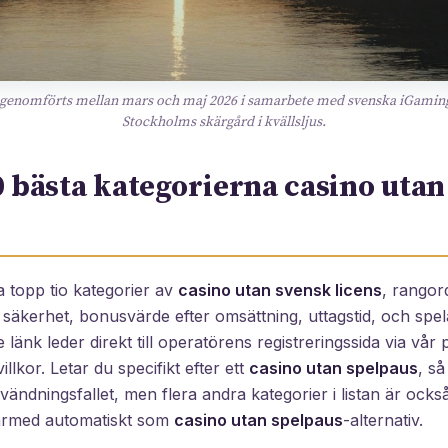
 genomförts mellan mars och maj 2026 i samarbete med svenska iGaming-
Stockholms skärgård i kvällsljus.
0 bästa kategorierna casino utan
a topp tio kategorier av
casino utan svensk licens
, rangor
kerhet, bonusvärde efter omsättning, uttagstid, och spel
 länk leder direkt till operatörens registreringssida via vår
villkor. Letar du specifikt efter ett
casino utan spelpaus
, så
användningsfallet, men flera andra kategorier i listan är ock
därmed automatiskt som
casino utan spelpaus
-alternativ.