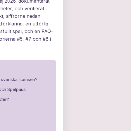
aj 2026, dokumenterat
eter, och verifierat
kt, siffrorna nedan
örklaring, en utförlig
fullt spel, och en FAQ-
gorierna #5, #7 och #8 i
n svenska licensen?
 och Spelpaus
ster?