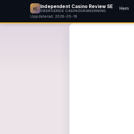
Independent Casino Review SE
Hem
IC
OBEROENDE CASINOGRANSKNING
Uppdaterad: 2026-05-16