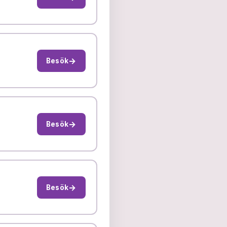
Besök
Besök
Besök