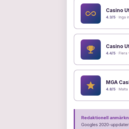
Casino U
4.3/5
· Inga i
Casino U
4.4/5
· Flera
MGA Cas
4.8/5
· Malta
Redaktionell anmärkni
Googles 2020-uppdaterade