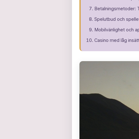
Betalningsmetoder: T
Spelutbud och spelle
Mobilvänlighet och a
Casino med låg insät