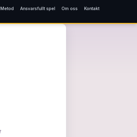
Metod
Ansvarsfullt spel
Om oss
Kontakt
t