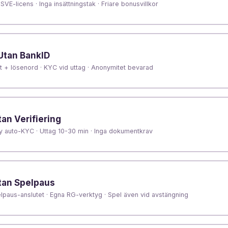
SVE-licens · Inga insättningstak · Friare bonusvillkor
Utan BankID
t + lösenord · KYC vid uttag · Anonymitet bevarad
an Verifiering
ly auto-KYC · Uttag 10-30 min · Inga dokumentkrav
tan Spelpaus
elpaus-anslutet · Egna RG-verktyg · Spel även vid avstängning