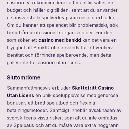
casinon. Vi rekommenderar att du alltid sätter en
budget och håller dig till den, samt att du använder
de ansvarsfulla spelverktyg som casinot erbjuder.
Om du känner att spelandet blir problematiskt, sök
hjälp från professionella organisationer. För den
som söker ett
casino med bankid
kan det vara en
trygghet att BankID ofta används för att verifiera
identitet och förhindra spelberoende, men detta
gäller inte för casinon utan licens.
Slutomdöme
Sammanfattningsvis erbjuder
Skattefritt Casino
Utan Licens
en unik spelupplevelse med generösa
bonusar, ett brett spelutbud och flexibla
betalningsmetoder. Samtidigt innebär avsaknaden av
svensk licens vissa risker, som att du inte omfattas
av Spelpaus och att du måste vara extra noggrann