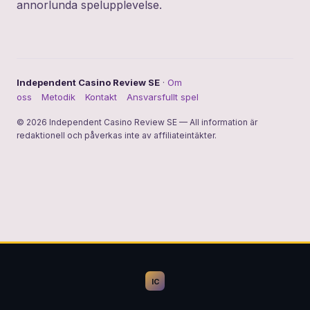
annorlunda spelupplevelse.
Independent Casino Review SE
·
Om
oss
Metodik
Kontakt
Ansvarsfullt spel
© 2026 Independent Casino Review SE — All information är
redaktionell och påverkas inte av affiliateintäkter.
IC