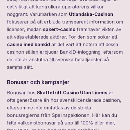
det viktigt att kontrollera operatörens villkor
noggrant. Varumärken som
Utlandska-Casinon
fokuserar på att erbjuda transparent information om
licenser, medan
sakert-casino
framhäver vikten av
att välja etablerade aktörer. För den som söker ett
casino med bankid
är det värt att notera att dessa
casinon sällan erbjuder BankID-inloggning, eftersom
de inte är anslutna till svenska betaltjänster på
samma sätt.
Bonusar och kampanjer
Bonusar hos
Skattefritt Casino Utan Licens
är
ofta generösare än hos svensklicensierade casinon,
eftersom de inte omfattas av de strikta
bonusreglerna från Spelinspektionen. Här kan du
hitta välkomstbonusar på upp till 100% eller mer,