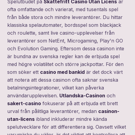
Spelutbudet på
Skattefritt Casino Utan Licens
är
ofta omfattande och varierat, med tusentals spel
från både stora och mindre leverantörer. Du hittar
klassiska spelautomater, bordsspel som blackjack
och roulette, samt live casino-upplevelser från
leverantörer som NetEnt, Microgaming, Play'n GO
och Evolution Gaming. Eftersom dessa casinon inte
är bundna av svenska regler kan de erbjuda spel
med högre volatilitet och större jackpottar. För den
som söker ett
casino med bankid
är det dock värt
att notera att dessa casinon ofta saknar svenska
betalningsintegrationer, vilket kan påverka
användarupplevelsen.
Utlandska-Casinon
och
sakert-casino
fokuserar på att erbjuda ett brett
urval från pålitliga leverantörer, medan
casinon-
utan-licens
ibland inkluderar mindre kända
spelutvecklare för att differentiera sig. Oavsett vilket
varumärke du väljer, är det viktigt att kontrollera att