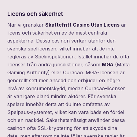
Licens och säkerhet
När vi granskar
Skattefritt Casino Utan Licens
är
licens och säkerhet en av de mest centrala
aspekterna. Dessa casinon verkar utanför den
svenska spellicensen, vilket innebär att de inte
regleras av Spelinspektionen. Istället innehar de ofta
licenser från andra jurisdiktioner, såsom
MGA
(Malta
Gaming Authority) eller Curacao. MGA-licensen är
generellt sett mer ansedd och erbjuder en högre
nivå av konsumentskydd, medan Curacao-licenser
är vanligare bland mindre aktörer. För svenska
spelare innebär detta att du inte omfattas av
Spelpaus-systemet, vilket kan vara både en fördel
och en nackdel. Säkerhetsmässigt använder dessa
casinon ofta SSL-kryptering för att skydda dina
data, men eftersom de inte följer svenska regler är