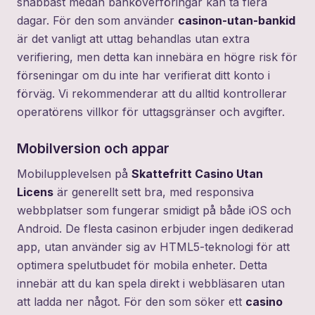
snabbast medan banköverföringar kan ta flera
dagar. För den som använder
casinon-utan-bankid
är det vanligt att uttag behandlas utan extra
verifiering, men detta kan innebära en högre risk för
förseningar om du inte har verifierat ditt konto i
förväg. Vi rekommenderar att du alltid kontrollerar
operatörens villkor för uttagsgränser och avgifter.
Mobilversion och appar
Mobilupplevelsen på
Skattefritt Casino Utan
Licens
är generellt sett bra, med responsiva
webbplatser som fungerar smidigt på både iOS och
Android. De flesta casinon erbjuder ingen dedikerad
app, utan använder sig av HTML5-teknologi för att
optimera spelutbudet för mobila enheter. Detta
innebär att du kan spela direkt i webbläsaren utan
att ladda ner något. För den som söker ett
casino