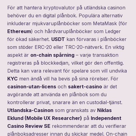
För att hantera kryptovalutor på utländska casinon
behöver du en digital plånbok. Populära alternativ
inkluderar mjukvaruplånböcker som MetaMask (för
Ethereum
) och hårdvaruplånböcker som Ledger
för ökad säkerhet.
USDT
kan förvaras i plånböcker
som stöder ERC-20 eller TRC-20-nätverk. En viktig
aspekt är
on-chain spårning
– varje transaktion
registreras på blockkedjan, vilket gör den offentlig.
Detta kan vara relevant för spelare som vill undvika
KYC
men ändå vill ha bevis på sina rörelser. För
casinon-utan-licens
och
sakert-casino
är det
avgörande att använda en plånbok som du
kontrollerar privat, snarare än en custodial-tjänst.
Utlandska-Casinon
som granskats av
Niklas
Eklund (Mobile UX Researcher)
på
Independent
Casino Review SE
rekommenderar att du verifierar
plånboksadresser innan du skickar medel. On-chain