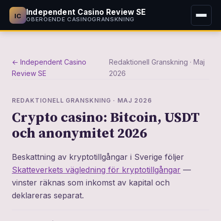
Independent Casino Review SE
IC
OBEROENDE CASINOGRANSKNING
← Independent Casino
Redaktionell Granskning · Maj
Review SE
2026
REDAKTIONELL GRANSKNING · MAJ 2026
Crypto casino: Bitcoin, USDT
och anonymitet 2026
Beskattning av kryptotillgångar i Sverige följer
Skatteverkets vägledning för kryptotillgångar
—
vinster räknas som inkomst av kapital och
deklareras separat.