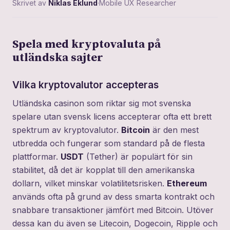
Skrivet av
Niklas Eklund
·
Mobile UX Researcher
Spela med kryptovaluta på
utländska sajter
Vilka kryptovalutor accepteras
Utländska casinon som riktar sig mot svenska
spelare utan svensk licens accepterar ofta ett brett
spektrum av kryptovalutor.
Bitcoin
är den mest
utbredda och fungerar som standard på de flesta
plattformar.
USDT
(Tether) är populärt för sin
stabilitet, då det är kopplat till den amerikanska
dollarn, vilket minskar volatilitetsrisken.
Ethereum
används ofta på grund av dess smarta kontrakt och
snabbare transaktioner jämfört med Bitcoin. Utöver
dessa kan du även se Litecoin, Dogecoin, Ripple och