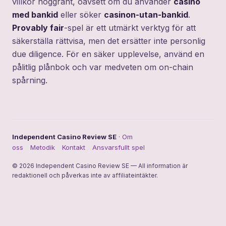
villkor noggrant, oavsett om du använder
casino
med bankid
eller söker
casinon-utan-bankid
.
Provably fair
-spel är ett utmärkt verktyg för att
säkerställa rättvisa, men det ersätter inte personlig
due diligence. För en säker upplevelse, använd en
pålitlig plånbok och var medveten om on-chain
spårning.
Independent Casino Review SE
·
Om
oss
Metodik
Kontakt
Ansvarsfullt spel
© 2026 Independent Casino Review SE — All information är
redaktionell och påverkas inte av affiliateintäkter.