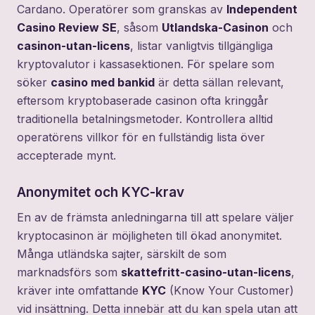
Cardano. Operatörer som granskas av
Independent
Casino Review SE
, såsom
Utlandska-Casinon
och
casinon-utan-licens
, listar vanligtvis tillgängliga
kryptovalutor i kassasektionen. För spelare som
söker
casino med bankid
är detta sällan relevant,
eftersom kryptobaserade casinon ofta kringgår
traditionella betalningsmetoder. Kontrollera alltid
operatörens villkor för en fullständig lista över
accepterade mynt.
Anonymitet och KYC-krav
En av de främsta anledningarna till att spelare väljer
kryptocasinon är möjligheten till ökad anonymitet.
Många utländska sajter, särskilt de som
marknadsförs som
skattefritt-casino-utan-licens
,
kräver inte omfattande
KYC
(Know Your Customer)
vid insättning. Detta innebär att du kan spela utan att