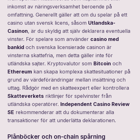
inkomst av näringsverksamhet beroende på
omfattning. Generellt gäller att om du spelar på ett
casino utan svensk licens, såsom
Utlandska-
Casinon
, är du skyldig att själv deklarera eventuella
vinster. För spelare som använder
casino med
bankid
och svenska licensierade casinon är
vinsterna skattefria, men detta gäller inte för
utländska sajter. Kryptovalutor som
Bitcoin
och
Ethereum
kan skapa komplexa skattesituationer på
grund av värdeförändringar mellan insättning och
uttag. Rådgör med en skatteexpert eller kontrollera
Skatteverkets
riktlinjer för spelvinster från
utländska operatörer.
Independent Casino Review
SE
rekommenderar att du dokumenterar alla
transaktioner för att underlätta deklarationen.
Plånböcker och on-chain spårning