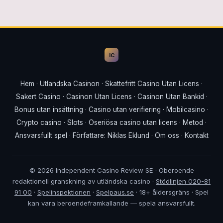
IC
Hem
·
Utlandska Casinon
·
Skattefritt Casino Utan Licens
·
Sakert Casino
·
Casinon Utan Licens
·
Casinon Utan Bankid
·
Bonus utan insättning
·
Casino utan verifiering
·
Mobilcasino
·
Crypto casino
·
Slots
·
Oseriösa casino utan licens
·
Metod
·
Ansvarsfullt spel
·
Författare: Niklas Eklund
·
Om oss
·
Kontakt
© 2026 Independent Casino Review SE · Oberoende
redaktionell granskning av utländska casino ·
Stödlinjen 020-81
91 00
·
Spelinspektionen
·
Spelpaus.se
· 18+ åldersgräns · Spel
kan vara beroendeframkallande — spela ansvarsfullt.