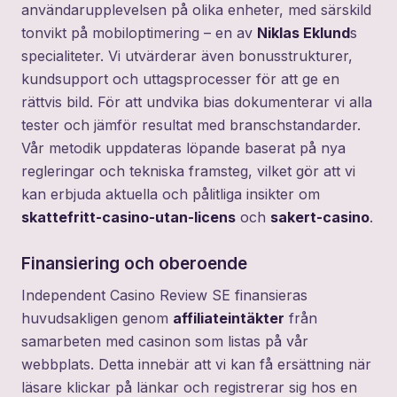
användarupplevelsen på olika enheter, med särskild
tonvikt på mobiloptimering – en av
Niklas Eklund
s
specialiteter. Vi utvärderar även bonusstrukturer,
kundsupport och uttagsprocesser för att ge en
rättvis bild. För att undvika bias dokumenterar vi alla
tester och jämför resultat med branschstandarder.
Vår metodik uppdateras löpande baserat på nya
regleringar och tekniska framsteg, vilket gör att vi
kan erbjuda aktuella och pålitliga insikter om
skattefritt-casino-utan-licens
och
sakert-casino
.
Finansiering och oberoende
Independent Casino Review SE finansieras
huvudsakligen genom
affiliateintäkter
från
samarbeten med casinon som listas på vår
webbplats. Detta innebär att vi kan få ersättning när
läsare klickar på länkar och registrerar sig hos en