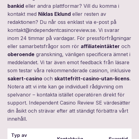
bankid
eller andra plattformar? Vill du komma i
kontakt med
Niklas Eklund
eller resten av
redaktionen? Du når oss enklast via e-post på
kontakt@independentcasinoreview.se
. Vi svarar
inom 24 timmar på vardagar. För pressförfrågningar
eller samarbetsfrågor som rör
affiliateintäkter
och
oberoende
granskning, vänligen specificera ämnet i
meddelandet. Vi tar även emot feedback från läsare
som testar våra rekommenderade casinon, inklusive
sakert-casino
och
skattefritt-casino-utan-licens
.
Notera att vi inte kan ge individuell rådgivning om
spelvanor – kontakta istället operatören direkt för
support. Independent Casino Review SE värdesätter
din åsikt och strävar efter att ständigt förbättra vårt
innehåll.
Typ av
Kontaktväg
Svarstid