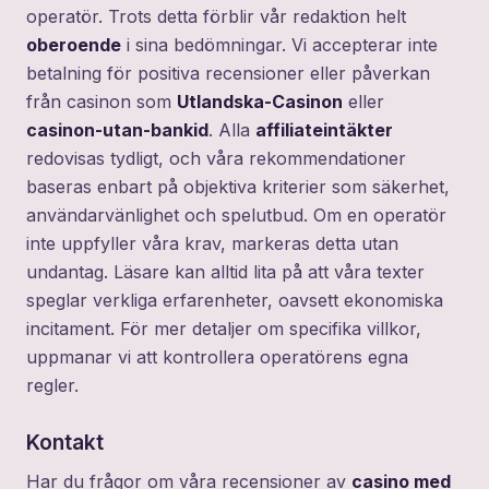
operatör. Trots detta förblir vår redaktion helt
oberoende
i sina bedömningar. Vi accepterar inte
betalning för positiva recensioner eller påverkan
från casinon som
Utlandska-Casinon
eller
casinon-utan-bankid
. Alla
affiliateintäkter
redovisas tydligt, och våra rekommendationer
baseras enbart på objektiva kriterier som säkerhet,
användarvänlighet och spelutbud. Om en operatör
inte uppfyller våra krav, markeras detta utan
undantag. Läsare kan alltid lita på att våra texter
speglar verkliga erfarenheter, oavsett ekonomiska
incitament. För mer detaljer om specifika villkor,
uppmanar vi att kontrollera operatörens egna
regler.
Kontakt
Har du frågor om våra recensioner av
casino med