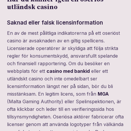
utländsk casino
Saknad eller falsk licensinformation
En av de mest pålitliga indikatorerna på ett oseriöst
casino är avsaknaden av en giltig spellicens.
Licensierade operatörer är skyldiga att följa strikta
regler för konsumentskydd, ansvarsfullt spelande
och finansiell rapportering. Om du besöker en
webbplats för ett
casino med bankid
eller ett
utländskt casino och inte omedelbart ser
licensinformation längst ner på sidan, bör du bli
misstänksam. En legitim licens, som från
MGA
(Malta Gaming Authority) eller Spelinspektionen, är
ofta klickbar och leder till en verifieringssida hos
tillsynsmyndigheten. Oseriösa aktörer fabricerar ofta
licenser genom att använda logotyper från välkända