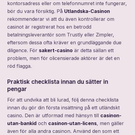
kontorsadress eller om telefonnumret inte fungerar,
bör du vara försiktig. På
Utlandska-Casinon
rekommenderar vi att du även kontrollerar om
casinot är registrerat hos en betrodd
betalningsleverantör som Trustly eller Zimpler,
eftersom dessa ofta kräver en grundläggande due
diligence. För
sakert-casino
är detta sällan ett
problem, men för olicensierade aktörer är det en
röd flagga.
Praktisk checklista innan du sätter in
pengar
För att undvika att bli lurad, följ denna checklista
innan du gör din första insättning på ett utländskt
casino. Den är utformad med hänsyn till
casinon-
utan-bankid
och
casinon-utan-licens
, men gäller
även för alla andra casinon. Använd den som ett