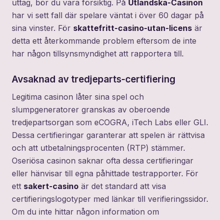
uttag, bör du vara försiktig. På
Utlandska-Casinon
har vi sett fall där spelare väntat i över 60 dagar på
sina vinster. För
skattefritt-casino-utan-licens
är
detta ett återkommande problem eftersom de inte
har någon tillsynsmyndighet att rapportera till.
Avsaknad av tredjeparts-certifiering
Legitima casinon låter sina spel och
slumpgeneratorer granskas av oberoende
tredjepartsorgan som eCOGRA, iTech Labs eller GLI.
Dessa certifieringar garanterar att spelen är rättvisa
och att utbetalningsprocenten (RTP) stämmer.
Oseriösa casinon saknar ofta dessa certifieringar
eller hänvisar till egna påhittade testrapporter. För
ett
sakert-casino
är det standard att visa
certifieringslogotyper med länkar till verifieringssidor.
Om du inte hittar någon information om