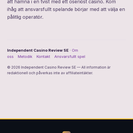
att hamna i en tvist med ett oseriöst casino. Kom
ihåg att ansvarsfullt spelande börjar med att välja en
pålitlig operatör.
Independent Casino Review SE
·
Om
oss
Metodik
Kontakt
Ansvarsfullt spel
© 2026 Independent Casino Review SE — All information är
redaktionell och påverkas inte av affiliateintäkter.