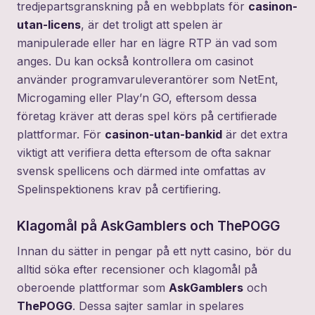
tredjepartsgranskning på en webbplats för
casinon-
utan-licens
, är det troligt att spelen är
manipulerade eller har en lägre RTP än vad som
anges. Du kan också kontrollera om casinot
använder programvaruleverantörer som NetEnt,
Microgaming eller Play’n GO, eftersom dessa
företag kräver att deras spel körs på certifierade
plattformar. För
casinon-utan-bankid
är det extra
viktigt att verifiera detta eftersom de ofta saknar
svensk spellicens och därmed inte omfattas av
Spelinspektionens krav på certifiering.
Klagomål på AskGamblers och ThePOGG
Innan du sätter in pengar på ett nytt casino, bör du
alltid söka efter recensioner och klagomål på
oberoende plattformar som
AskGamblers
och
ThePOGG
. Dessa sajter samlar in spelares