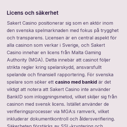
Licens och säkerhet
Sakert Casino positionerar sig som en aktör inom
den svenska spelmarknaden med fokus på trygghet
och transparens. Licensen är en central aspekt för
alla casinon som verkar i Sverige, och Sakert
Casino innehar en licens från Malta Gaming
Authority (MGA). Detta innebär att casinot följer
strikta regler kring spelarskydd, ansvarsfullt
spelande och finansiell rapportering. För svenska
spelare som söker ett
casino med bankid
är det
viktigt att notera att Sakert Casino inte använder
BankID som inloggningsmetod, vilket skiljer sig från
casinon med svensk licens. Istället använder de
verifieringsprocesser via MGA:s ramverk, vilket
inkluderar dokumentkontroll och åldersverifiering.
Säkerheten förstärks av SSL-kryptering och