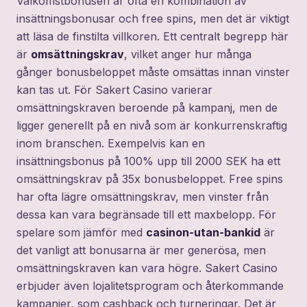
Välkomstbonusen är ofta en kombination av
insättningsbonusar och free spins, men det är viktigt
att läsa de finstilta villkoren. Ett centralt begrepp här
är
omsättningskrav
, vilket anger hur många
gånger bonusbeloppet måste omsättas innan vinster
kan tas ut. För Sakert Casino varierar
omsättningskraven beroende på kampanj, men de
ligger generellt på en nivå som är konkurrenskraftig
inom branschen. Exempelvis kan en
insättningsbonus på 100% upp till 2000 SEK ha ett
omsättningskrav på 35x bonusbeloppet. Free spins
har ofta lägre omsättningskrav, men vinster från
dessa kan vara begränsade till ett maxbelopp. För
spelare som jämför med
casinon-utan-bankid
är
det vanligt att bonusarna är mer generösa, men
omsättningskraven kan vara högre. Sakert Casino
erbjuder även lojalitetsprogram och återkommande
kampanjer, som cashback och turneringar. Det är