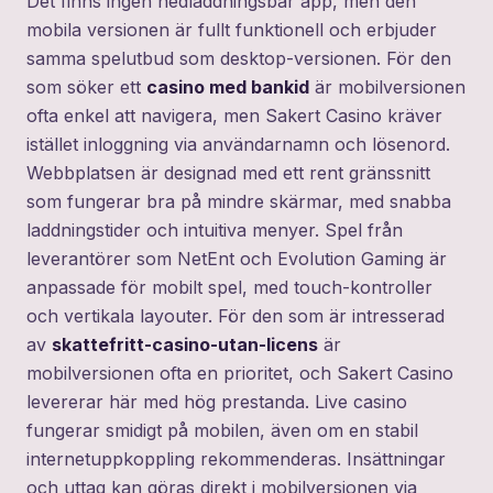
Det finns ingen nedladdningsbar app, men den
mobila versionen är fullt funktionell och erbjuder
samma spelutbud som desktop-versionen. För den
som söker ett
casino med bankid
är mobilversionen
ofta enkel att navigera, men Sakert Casino kräver
istället inloggning via användarnamn och lösenord.
Webbplatsen är designad med ett rent gränssnitt
som fungerar bra på mindre skärmar, med snabba
laddningstider och intuitiva menyer. Spel från
leverantörer som NetEnt och Evolution Gaming är
anpassade för mobilt spel, med touch-kontroller
och vertikala layouter. För den som är intresserad
av
skattefritt-casino-utan-licens
är
mobilversionen ofta en prioritet, och Sakert Casino
levererar här med hög prestanda. Live casino
fungerar smidigt på mobilen, även om en stabil
internetuppkoppling rekommenderas. Insättningar
och uttag kan göras direkt i mobilversionen via