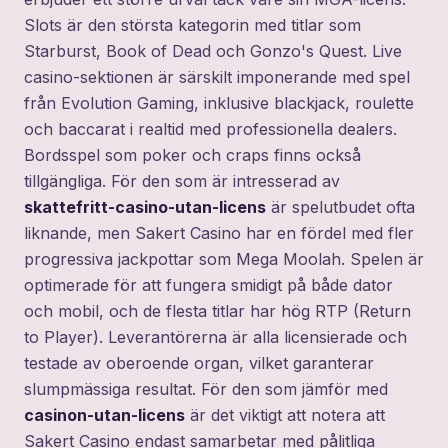
Slots är den största kategorin med titlar som
Starburst, Book of Dead och Gonzo's Quest. Live
casino-sektionen är särskilt imponerande med spel
från Evolution Gaming, inklusive blackjack, roulette
och baccarat i realtid med professionella dealers.
Bordsspel som poker och craps finns också
tillgängliga. För den som är intresserad av
skattefritt-casino-utan-licens
är spelutbudet ofta
liknande, men Sakert Casino har en fördel med fler
progressiva jackpottar som Mega Moolah. Spelen är
optimerade för att fungera smidigt på både dator
och mobil, och de flesta titlar har hög RTP (Return
to Player). Leverantörerna är alla licensierade och
testade av oberoende organ, vilket garanterar
slumpmässiga resultat. För den som jämför med
casinon-utan-licens
är det viktigt att notera att
Sakert Casino endast samarbetar med pålitliga