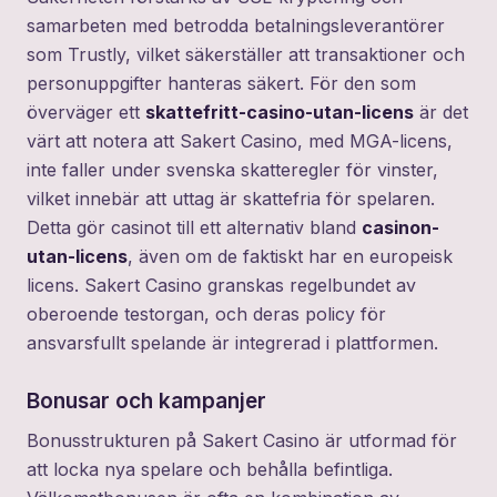
samarbeten med betrodda betalningsleverantörer
som Trustly, vilket säkerställer att transaktioner och
personuppgifter hanteras säkert. För den som
överväger ett
skattefritt-casino-utan-licens
är det
värt att notera att Sakert Casino, med MGA-licens,
inte faller under svenska skatteregler för vinster,
vilket innebär att uttag är skattefria för spelaren.
Detta gör casinot till ett alternativ bland
casinon-
utan-licens
, även om de faktiskt har en europeisk
licens. Sakert Casino granskas regelbundet av
oberoende testorgan, och deras policy för
ansvarsfullt spelande är integrerad i plattformen.
Bonusar och kampanjer
Bonusstrukturen på Sakert Casino är utformad för
att locka nya spelare och behålla befintliga.