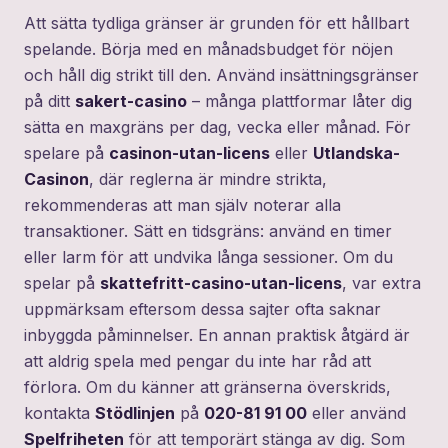
Att sätta tydliga gränser är grunden för ett hållbart
spelande. Börja med en månadsbudget för nöjen
och håll dig strikt till den. Använd insättningsgränser
på ditt
sakert-casino
– många plattformar låter dig
sätta en maxgräns per dag, vecka eller månad. För
spelare på
casinon-utan-licens
eller
Utlandska-
Casinon
, där reglerna är mindre strikta,
rekommenderas att man själv noterar alla
transaktioner. Sätt en tidsgräns: använd en timer
eller larm för att undvika långa sessioner. Om du
spelar på
skattefritt-casino-utan-licens
, var extra
uppmärksam eftersom dessa sajter ofta saknar
inbyggda påminnelser. En annan praktisk åtgärd är
att aldrig spela med pengar du inte har råd att
förlora. Om du känner att gränserna överskrids,
kontakta
Stödlinjen
på
020-81 91 00
eller använd
Spelfriheten
för att temporärt stänga av dig. Som