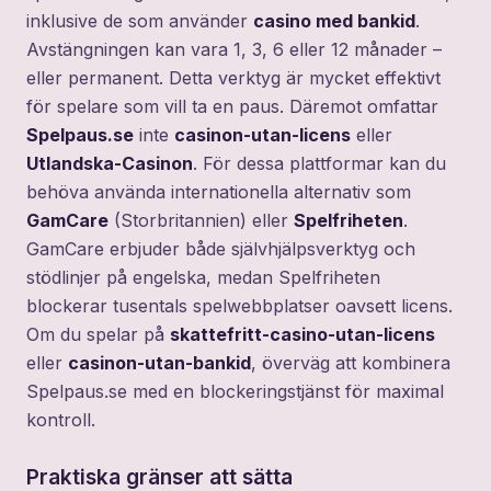
inklusive de som använder
casino med bankid
.
Avstängningen kan vara 1, 3, 6 eller 12 månader –
eller permanent. Detta verktyg är mycket effektivt
för spelare som vill ta en paus. Däremot omfattar
Spelpaus.se
inte
casinon-utan-licens
eller
Utlandska-Casinon
. För dessa plattformar kan du
behöva använda internationella alternativ som
GamCare
(Storbritannien) eller
Spelfriheten
.
GamCare erbjuder både självhjälpsverktyg och
stödlinjer på engelska, medan Spelfriheten
blockerar tusentals spelwebbplatser oavsett licens.
Om du spelar på
skattefritt-casino-utan-licens
eller
casinon-utan-bankid
, överväg att kombinera
Spelpaus.se med en blockeringstjänst för maximal
kontroll.
Praktiska gränser att sätta